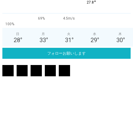
°
27.8
69%
4.5m/s
100%
日
月
火
水
木
28
°
33
°
31
°
29
°
30
°
フォローお願いします