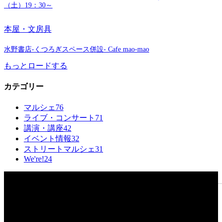
（土）19：30～
本屋・文房具
水野書店-くつろぎスペース併設- Cafe mao-mao
もっとロードする
カテゴリー
マルシェ
76
ライブ・コンサート
71
講演・講座
42
イベント情報
32
ストリートマルシェ
31
We're!
24