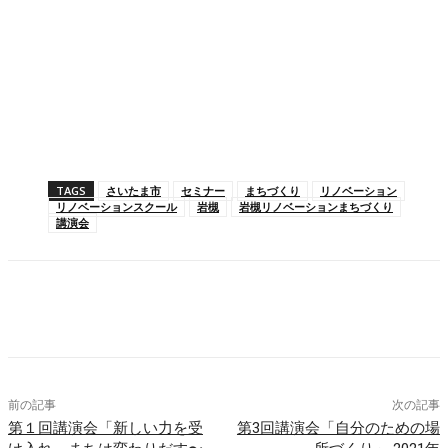
TAGS
さいたま市
セミナー
まちづくり
リノベーション
リノベーションスクール
岩槻
岩槻リノベーションまちづくり
講演会
Facebook
X
Pinterest
WhatsApp
前の記事
次の記事
第１回講演会「新しい力を受
第3回講演会「自分のための場