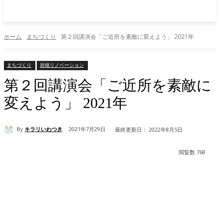
ホーム
まちづくり
第２回講演会「ご近所を素敵に変えよう」 2021年
まちづくり
岩槻リノベーション
第２回講演会「ご近所を素敵に
変えよう」 2021年
By
キラリいわつき
2021年7月29日
最終更新日：
2022年8月5日
閲覧数
768
Facebook
X
Pinterest
WhatsApp