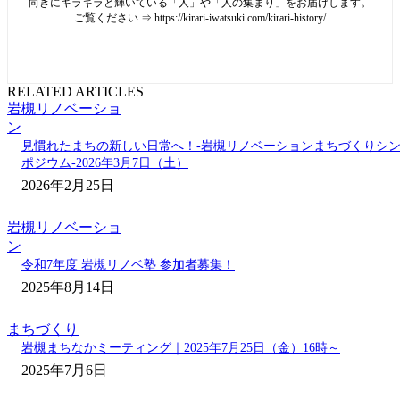
向きにキラキラと輝いている「人」や「人の集まり」をお届けします。
ご覧ください ⇒ https://kirari-iwatsuki.com/kirari-history/
RELATED ARTICLES
岩槻リノベーショ
ン
見慣れたまちの新しい日常へ！-岩槻リノベーションまちづくりシ
ポジウム-2026年3月7日（土）
2026年2月25日
岩槻リノベーショ
ン
令和7年度 岩槻リノベ塾 参加者募集！
2025年8月14日
まちづくり
岩槻まちなかミーティング｜2025年7月25日（金）16時～
2025年7月6日