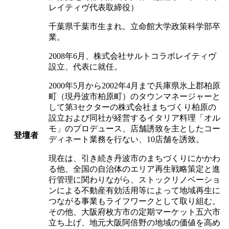
レイティヴ代表取締役）
千葉県千葉市生まれ。立命館大学政策科学部卒
業。
2008年6月、株式会社サルトコラボレイティヴ
設立、代表に就任。
2000年5月から2002年4月まで兵庫県氷上郡柏原
町（現丹波市柏原町）のタウンマネージャーと
して第3セクターの株式会社まちづくり柏原の
設立および同社が経営するイタリア料理「オル
モ」のプロデュース、店舗誘致を主としたコー
登壇者
ディネート業務を行ない、10店舗を誘致。
現在は、引き続き丹波市のまちづくりにかかわ
る他、全国の自治体のエリア再生戦略策定と進
行管理に関わりながら、ストックリノベーショ
ンによる不動産有効活用等によって地域再生に
つながる事業もライフワークとして取り組む。
その他、大阪府枚方市の定期マーケット五六市
立ち上げ、地元大阪阿倍野の地域の価値を高め