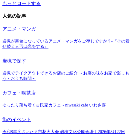
もっとロードする
人気の記事
アニメ・マンガ
岩槻が舞台になっているアニメ・マンガをご存じですか？-『その着
せ替え人形は恋をする』
岩槻で探す
岩槻でテイクアウトできるお店のご紹介 ～お店の味をお家で楽しも
う・おうち時間～
カフェ・喫茶店
ゆったり落ち着く古民家カフェ～niwasaki cafe いわさ喜
街のイベント
令和8年度さいたま市花火大会 岩槻文化公園会場｜2026年8月22日