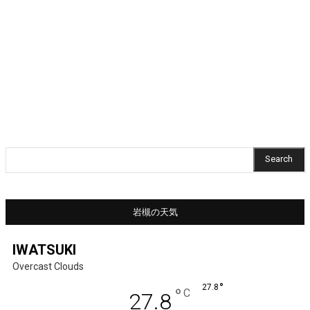
Search
岩槻の天気
IWATSUKI
Overcast Clouds
°
27.8
°
C
27.8