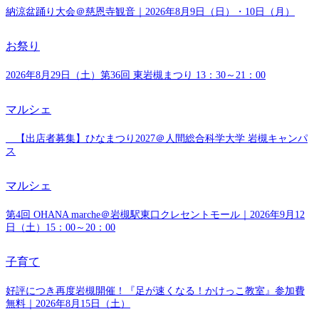
納涼盆踊り大会＠慈恩寺観音｜2026年8月9日（日）・10日（月）
お祭り
2026年8月29日（土）第36回 東岩槻まつり 13：30～21：00
マルシェ
【出店者募集】ひなまつり2027＠人間総合科学大学 岩槻キャンパ
ス
マルシェ
第4回 OHANA marche＠岩槻駅東口クレセントモール｜2026年9月12
日（土）15：00～20：00
子育て
好評につき再度岩槻開催！『足が速くなる！かけっこ教室』参加費
無料｜2026年8月15日（土）