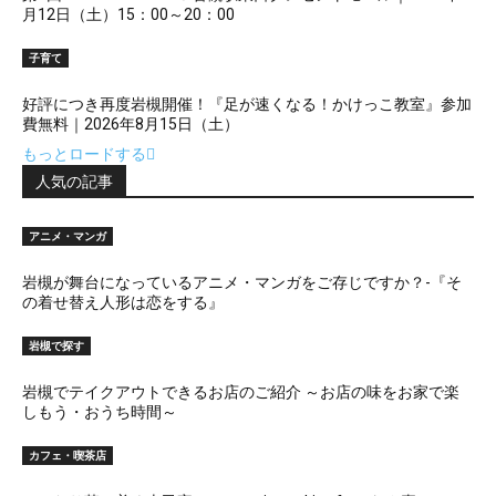
月12日（土）15：00～20：00
子育て
好評につき再度岩槻開催！『足が速くなる！かけっこ教室』参加
費無料｜2026年8月15日（土）
もっとロードする
人気の記事
アニメ・マンガ
岩槻が舞台になっているアニメ・マンガをご存じですか？-『そ
の着せ替え人形は恋をする』
岩槻で探す
岩槻でテイクアウトできるお店のご紹介 ～お店の味をお家で楽
しもう・おうち時間～
カフェ・喫茶店