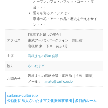
オープンカフェ・バスケットコート・屋
台・・・
通りを彩るアイデアは？
季節の花・アート作品・歴史を伝えるサイ
ン・・・
[電車でお越しの場合]
アクセス
東武アーバンパークライン（野田線）
岩槻駅 東口下車 徒歩1分
主催
岩槻まちの戦略会議
協力
さいたま市
岩槻まちの戦略会議・事務局（担当 間藤）
お問合せ
メール：
m.mato@sarfic.or.jp
saitama-culture.jp
公益財団法人さいたま市文化振興事業団 | 多目的ルーム