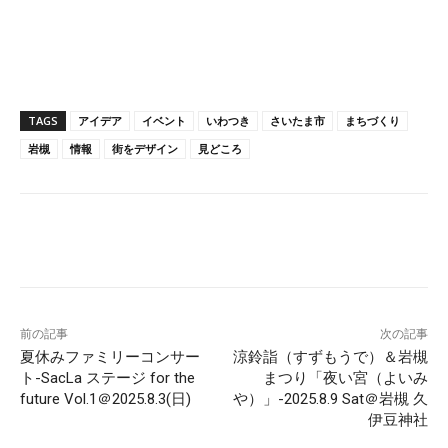
TAGS
アイデア
イベント
いわつき
さいたま市
まちづくり
岩槻
情報
街をデザイン
見どころ
Facebook
X
Pinterest
WhatsApp
前の記事
次の記事
夏休みファミリーコンサー
涼鈴詣（すずもうで）＆岩槻
ト-SacLa ステージ for the
まつり「夜い宮（よいみ
future Vol.1＠2025.8.3(日)
や）」-2025.8.9 Sat＠岩槻 久
伊豆神社