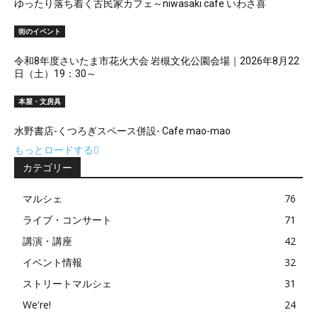
ゆったり落ち着く古民家カフェ～niwasaki cafe いわさ喜
街のイベント
令和8年度さいたま市花火大会 岩槻文化公園会場｜2026年8月22
日（土）19：30～
本屋・文房具
水野書店-くつろぎスペース併設- Cafe mao-mao
もっとロードする
カテゴリー
マルシェ
76
ライブ・コンサート
71
講演・講座
42
イベント情報
32
ストリートマルシェ
31
We're!
24