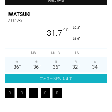
岩槻の天気
IWATSUKI
Clear Sky
°
32.3
°
C
31.7
°
31.6
63%
1.8m/s
1%
金
土
日
月
火
36
°
36
°
36
°
32
°
34
°
フォローお願いします