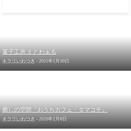
菓子工房 えとわぁる
キラリいわつき
-
2021年1月30日
癒しの空間『おうちカフェ・タマコチ』
キラリいわつき
-
2020年2月8日