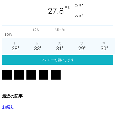
°
27.8
°
C
27.8
°
27.8
69%
4.5m/s
100%
日
月
火
水
木
28
°
33
°
31
°
29
°
30
°
フォローお願いします
最近の記事
お祭り