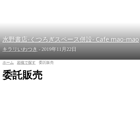
水野書店-くつろぎスペース併設- Cafe mao-mao
キラリいわつき
-
2019年11月22日
ホーム
岩槻で探す
委託販売
委託販売