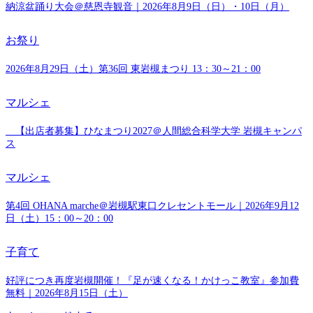
納涼盆踊り大会＠慈恩寺観音｜2026年8月9日（日）・10日（月）
お祭り
2026年8月29日（土）第36回 東岩槻まつり 13：30～21：00
マルシェ
【出店者募集】ひなまつり2027＠人間総合科学大学 岩槻キャンパ
ス
マルシェ
第4回 OHANA marche＠岩槻駅東口クレセントモール｜2026年9月12
日（土）15：00～20：00
子育て
好評につき再度岩槻開催！『足が速くなる！かけっこ教室』参加費
無料｜2026年8月15日（土）