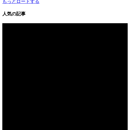
もっとロードする
人気の記事
アニメ・マンガ
岩槻が舞台になっているアニメ・マ
ンガをご存じですか？-『その着せ
替え人形は恋をする』
岩槻で探す
岩槻でテイクアウトできるお店のご
紹介 ～お店の味をお家で楽しも
う・おうち時間～
カフェ・喫茶店
ゆったり落ち着く古民家カフェ～
niwasaki cafe いわさ喜
街のイベント