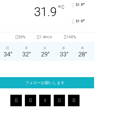
°
31.9
°
C
31.9
°
31.9
50%
1.4m/s
100%
日
月
火
水
木
34
°
32
°
29
°
33
°
28
°
フォローお願いします