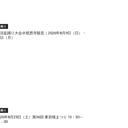
お祭り
涼盆踊り大会＠慈恩寺観音｜2026年8月9日（日）・
0日（月）
お祭り
026年8月29日（土）第36回 東岩槻まつり 13：30～
1：00