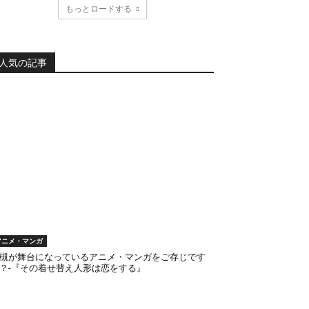
もっとロードする
人気の記事
アニメ・マンガ
槻が舞台になっているアニメ・マンガをご存じです
？-『その着せ替え人形は恋をする』