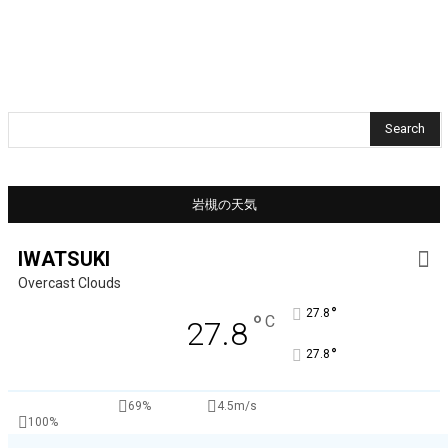
Search
岩槻の天気
IWATSUKI
Overcast Clouds
°
27.8
°
C
27.8
°
27.8
69%
4.5m/s
100%