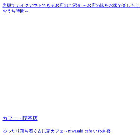
岩槻でテイクアウトできるお店のご紹介 ～お店の味をお家で楽しもう
おうち時間～
カフェ・喫茶店
ゆったり落ち着く古民家カフェ～niwasaki cafe いわさ喜