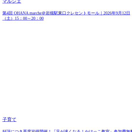
マルシェ
第4回 OHANA marche＠岩槻駅東口クレセントモール｜2026年9月12日
（土）15：00～20：00
子育て
好評につき再度岩槻開催！『足が速くなる！かけっこ教室』参加費無