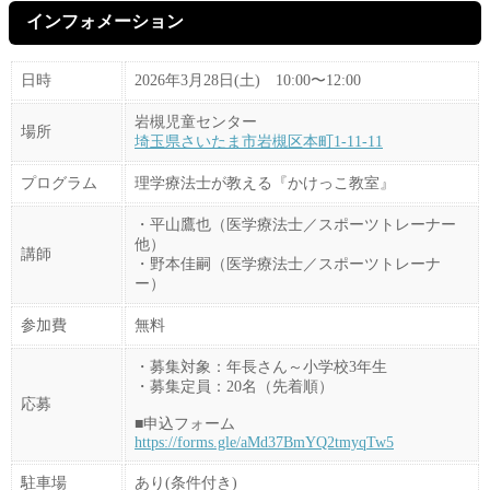
インフォメーション
日時
2026年3月28日(土) 10:00〜12:00
岩槻児童センター
場所
埼玉県さいたま市岩槻区本町1-11-11
プログラム
理学療法士が教える『かけっこ教室』
・平山鷹也（医学療法士／スポーツトレーナー
他）
講師
・野本佳嗣（医学療法士／スポーツトレーナ
ー）
参加費
無料
・募集対象：年長さん～小学校3年生
・募集定員：20名（先着順）
応募
■申込フォーム
https://forms.gle/aMd37BmYQ2tmyqTw5
駐車場
あり(条件付き)