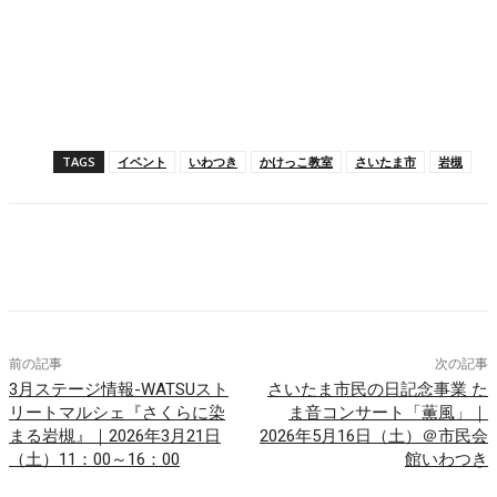
TAGS
イベント
いわつき
かけっこ教室
さいたま市
岩槻
Facebook
X
Pinterest
WhatsApp
前の記事
次の記事
3月ステージ情報-WATSUスト
さいたま市民の日記念事業 た
リートマルシェ『さくらに染
ま音コンサート「薫風」｜
まる岩槻』｜2026年3月21日
2026年5月16日（土）＠市民会
（土）11：00～16：00
館いわつき