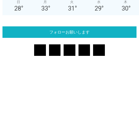
日
月
火
水
木
28
°
33
°
31
°
29
°
30
°
フォローお願いします