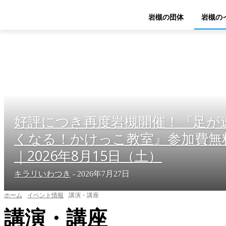
岩槻の団体
岩槻の
好評につき再度岩槻開催！『足が
くなる！かけっこ教室』参加費無
｜2026年8月15日（土）
キラリいわつき
-
2026年7月27日
ホーム
イベント情報
講演・講座
講演・講座