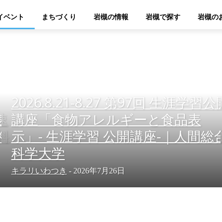
イベント
まちづくり
岩槻の情報
岩槻で探す
岩槻の
2026.8.21-8.27 第97回 生涯学習公
速
講座「食物アレルギーと食品表
料
示」- 生涯学習 公開講座-｜人間総
科学大学
キラリいわつき
-
2026年7月26日