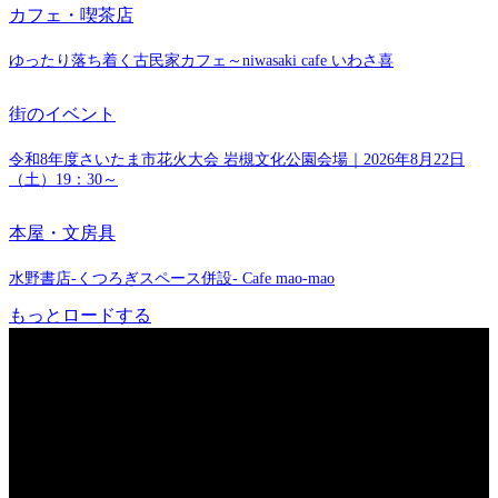
カフェ・喫茶店
ゆったり落ち着く古民家カフェ～niwasaki cafe いわさ喜
街のイベント
令和8年度さいたま市花火大会 岩槻文化公園会場｜2026年8月22日
（土）19：30～
本屋・文房具
水野書店-くつろぎスペース併設- Cafe mao-mao
もっとロードする