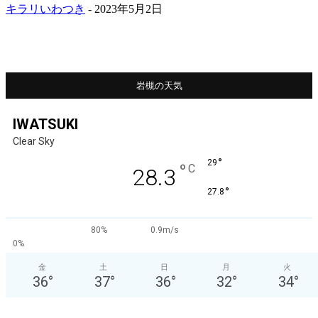
キラリいわつき
-
2023年5月2日
岩槻の天気
IWATSUKI
Clear Sky
°
29
°
C
28.3
°
27.8
80%
0.9m/s
0%
金
土
日
月
火
36
°
37
°
36
°
32
°
34
°