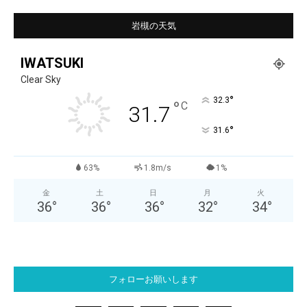
岩槻の天気
IWATSUKI
Clear Sky
°
32.3
°
C
31.7
°
31.6
63%
1.8m/s
1%
金
土
日
月
火
36
°
36
°
36
°
32
°
34
°
フォローお願いします