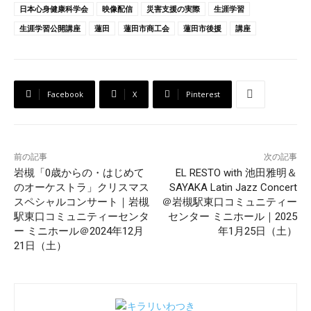
日本心身健康科学会
映像配信
災害支援の実際
生涯学習
生涯学習公開講座
蓮田
蓮田市商工会
蓮田市後援
講座
Facebook
X
Pinterest
前の記事
次の記事
岩槻「0歳からの・はじめて
EL RESTO with 池田雅明＆
のオーケストラ」クリスマス
SAYAKA Latin Jazz Concert
スペシャルコンサート｜岩槻
＠岩槻駅東口コミュニティー
駅東口コミュニティーセンタ
センター ミニホール｜2025
ー ミニホール＠2024年12月
年1月25日（土）
21日（土）