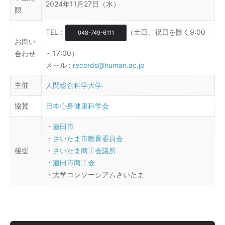
2024年11月27日（水）
限
TEL：
（土日、祝日を除く9:00
048-749-6111
お問い
～17:00）
合わせ
メール :
records@human.ac.jp
主催
人間総合科学大学
協賛
日本心身健康科学会
・
蓮田市
・
さいたま市教育委員会
後援
・
さいたま商工会議所
・
蓮田市商工会
・大学コンソーシアムさいたま