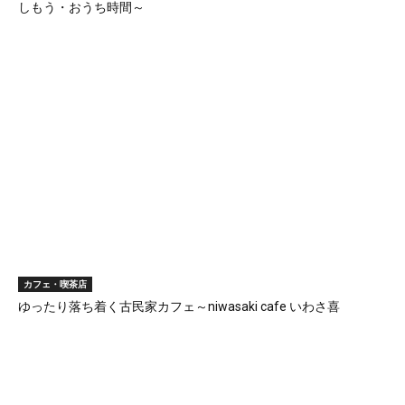
しもう・おうち時間～
カフェ・喫茶店
ゆったり落ち着く古民家カフェ～niwasaki cafe いわさ喜