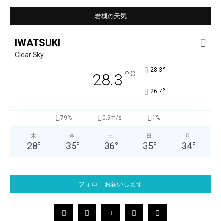
岩槻の天気
IWATSUKI
Clear Sky
°
28.3
°
C
28.3
°
26.7
79%
0.9m/s
1%
木
金
土
日
月
28
°
35
°
36
°
35
°
34
°
フォローお願いします