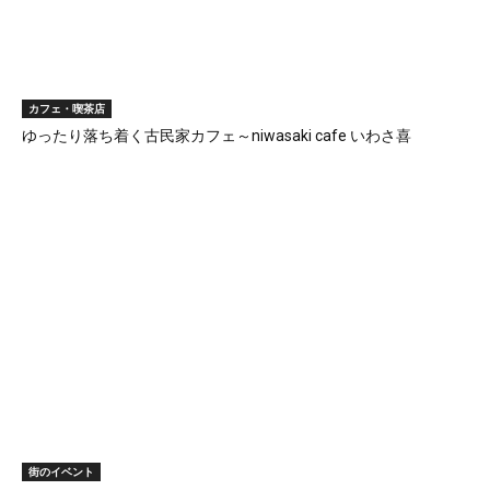
カフェ・喫茶店
ゆったり落ち着く古民家カフェ～niwasaki cafe いわさ喜
街のイベント