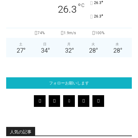
°
26.3
°
C
26.3
°
26.3
74%
1.9m/s
100%
土
日
月
火
水
27
°
34
°
32
°
28
°
28
°
フォローお願いします
人気の記事