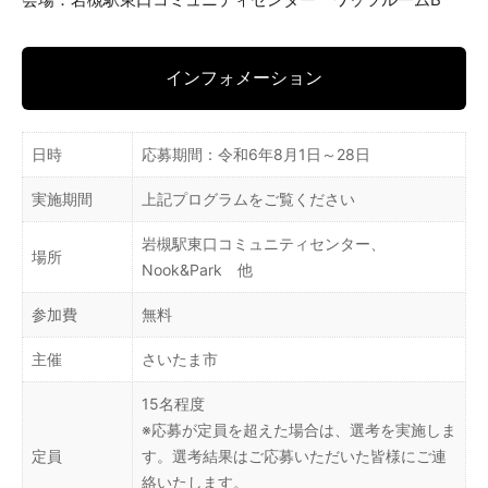
インフォメーション
日時
応募期間：令和6年8月1日～28日
実施期間
上記プログラムをご覧ください
岩槻駅東口コミュニティセンター、
場所
Nook&Park 他
参加費
無料
主催
さいたま市
15名程度
※応募が定員を超えた場合は、選考を実施しま
定員
す。選考結果はご応募いただいた皆様にご連
絡いたします。