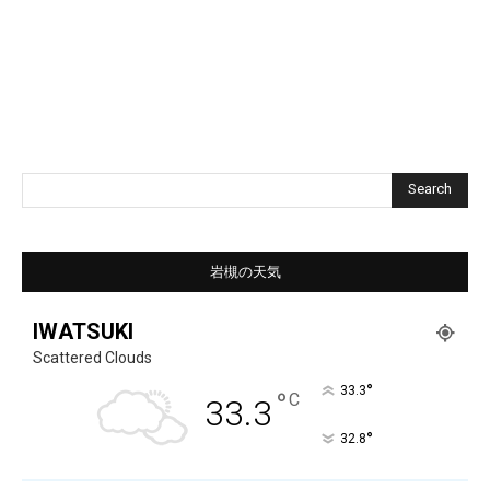
Search
岩槻の天気
IWATSUKI
Scattered Clouds
°
33.3
°
C
33.3
°
32.8