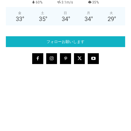
60%
3.1m/s
35%
金
土
日
月
火
33
°
35
°
34
°
34
°
29
°
フォローお願いします