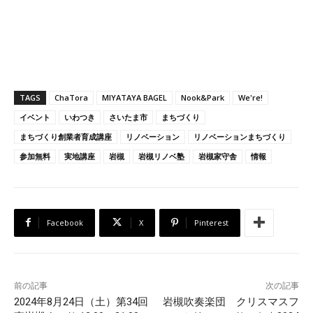
TAGS
ChaTora
MIYATAYA BAGEL
Nook&Park
We're!
イベント
いわつき
さいたま市
まちづくり
まちづくり創業者育成講座
リノベーション
リノベーションまちづくり
参加無料
実地講座
岩槻
岩槻リノベ塾
岩槻家守舎
情報
Facebook
X
Pinterest
前の記事
次の記事
2024年8月24日（土）第34回
岩槻吹奏楽団 クリスマスフ