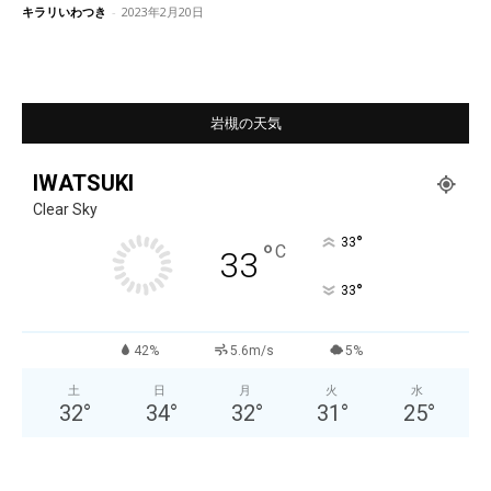
キラリいわつき
-
2023年2月20日
岩槻の天気
IWATSUKI
Clear Sky
°
33
°
C
33
°
33
42%
5.6m/s
5%
土
日
月
火
水
32
°
34
°
32
°
31
°
25
°