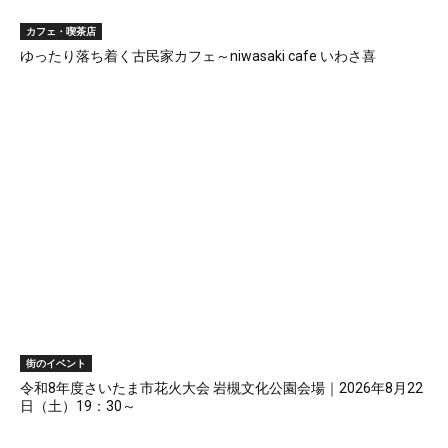
カフェ・喫茶店
ゆったり落ち着く古民家カフェ～niwasaki cafe いわさ喜
街のイベント
令和8年度さいたま市花火大会 岩槻文化公園会場｜2026年8月22
日（土）19：30～