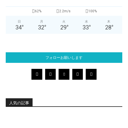
62%
2.2m/s
100%
日
月
火
水
木
34
°
32
°
29
°
33
°
28
°
フォローお願いします
人気の記事