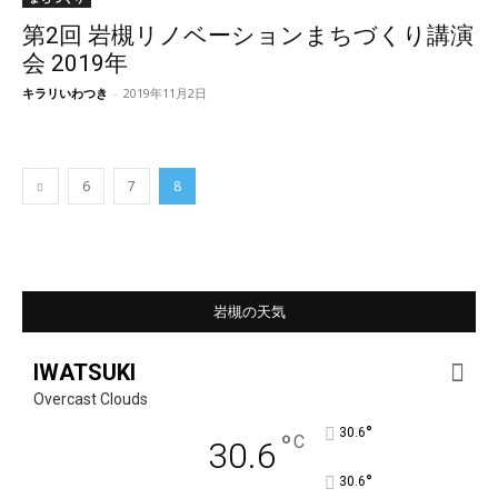
第2回 岩槻リノベーションまちづくり講演
会 2019年
キラリいわつき
-
2019年11月2日
6
7
8
岩槻の天気
IWATSUKI
Overcast Clouds
°
30.6
°
C
30.6
°
30.6