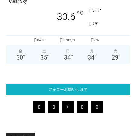
Clear Sky
°
31.1
°
C
30.6
°
29
64%
1.8m/s
7%
金
土
日
月
火
30
°
35
°
34
°
34
°
29
°
フォローお願いします