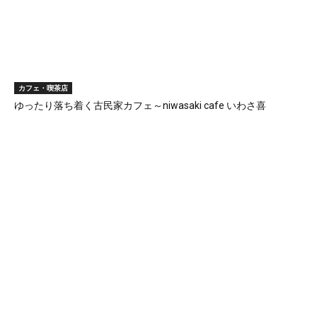
カフェ・喫茶店
ゆったり落ち着く古民家カフェ～niwasaki cafe いわさ喜