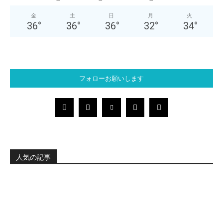
金
土
日
月
火
36
°
36
°
36
°
32
°
34
°
フォローお願いします
人気の記事