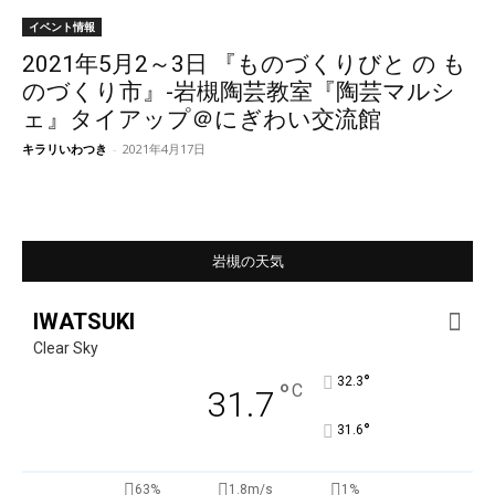
イベント情報
2021年5月2～3日 『ものづくりびと の も
のづくり市』-岩槻陶芸教室『陶芸マルシ
ェ』タイアップ＠にぎわい交流館
キラリいわつき
-
2021年4月17日
岩槻の天気
IWATSUKI
Clear Sky
°
32.3
°
C
31.7
°
31.6
63%
1.8m/s
1%