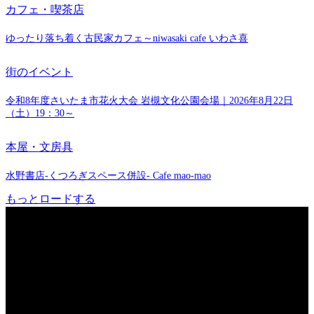
カフェ・喫茶店
ゆったり落ち着く古民家カフェ～niwasaki cafe いわさ喜
街のイベント
令和8年度さいたま市花火大会 岩槻文化公園会場｜2026年8月22日
（土）19：30～
本屋・文房具
水野書店-くつろぎスペース併設- Cafe mao-mao
もっとロードする