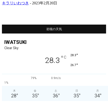
キラリいわつき
-
2023年2月20日
岩槻の天気
IWATSUKI
Clear Sky
°
28.3
°
C
28.3
°
26.7
79%
0.9m/s
1%
木
金
土
日
月
28
°
35
°
36
°
35
°
34
°