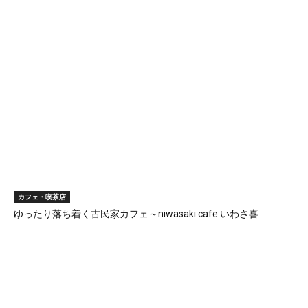
カフェ・喫茶店
ゆったり落ち着く古民家カフェ～niwasaki cafe いわさ喜