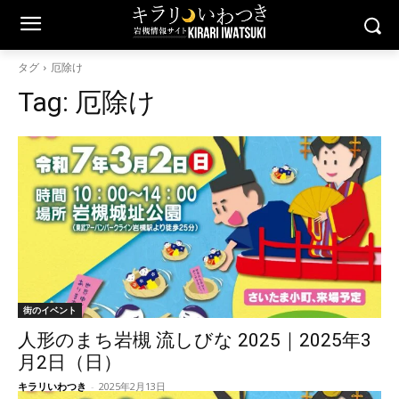
タグ
厄除け
Tag:
厄除け
街のイベント
人形のまち岩槻 流しびな 2025｜2025年3
月2日（日）
キラリいわつき
-
2025年2月13日