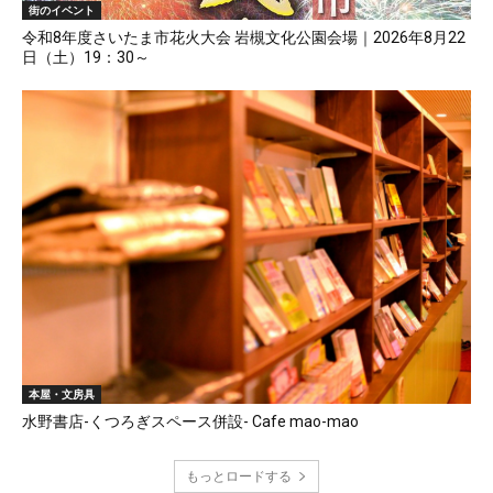
街のイベント
令和8年度さいたま市花火大会 岩槻文化公園会場｜2026年8月22
日（土）19：30～
本屋・文房具
水野書店-くつろぎスペース併設- Cafe mao-mao
もっとロードする