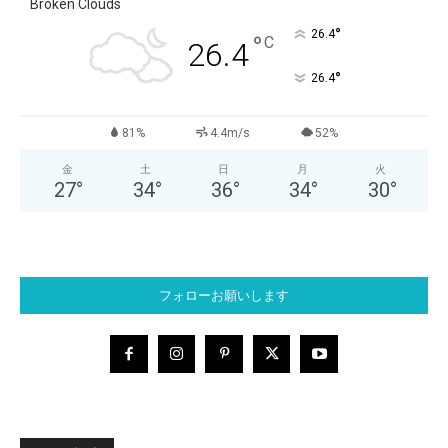
Broken Clouds
°
26.4
°
C
26.4
°
26.4
81%
4.4m/s
52%
金
土
日
月
火
27
°
34
°
36
°
34
°
30
°
フォローお願いします