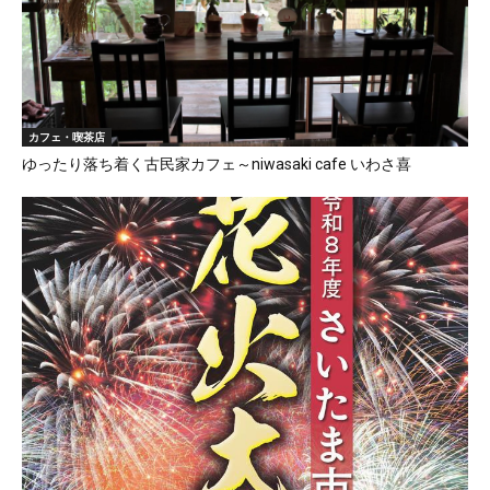
カフェ・喫茶店
ゆったり落ち着く古民家カフェ～niwasaki cafe いわさ喜