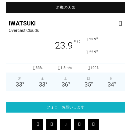
岩槻の天気
IWATSUKI
Overcast Clouds
°
23.9
°
C
23.9
°
22.9
83%
1.5m/s
100%
木
金
土
日
月
33
°
33
°
36
°
35
°
34
°
フォローお願いします