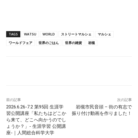
TAGS
WATSU
WORLD
ストリートマルシェ
マルシェ
ワールドフェア
世界のごはん
世界の雑貨
岩槻
Facebook
X
Pinterest
WhatsApp
前の記事
次の記事
2026.6.26-7.2 第95回 生涯学
岩槻市民音頭 – 街の有志で
習公開講座「私たちはどこか
振り付け動画を作りました！
ら来て、どこへ向かうのでし
ょうか？」- 生涯学習 公開講
座-｜人間総合科学大学