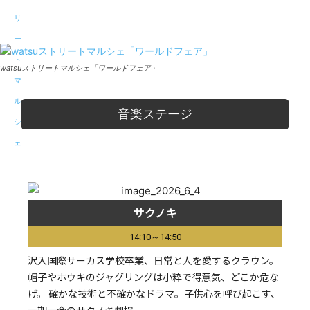
Facebook
X
Pinterest
WhatsApp
watsuストリートマルシェ「ワールドフェア」
音楽ステージ
サクノキ
14:10～14:50
沢入国際サーカス学校卒業、日常と人を愛するクラウン。
帽子やホウキのジャグリングは小粋で得意気、どこか危な
げ。 確かな技術と不確かなドラマ。子供心を呼び起こす、