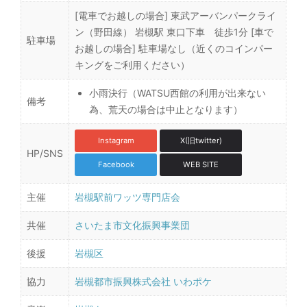
[電車でお越しの場合] 東武アーバンパークライ
ン（野田線） 岩槻駅 東口下車 徒歩1分 [車で
駐車場
お越しの場合] 駐車場なし（近くのコインパー
キングをご利用ください）
小雨決行（WATSU西館の利用が出来ない
備考
為、荒天の場合は中止となります）
Instagram
X(旧twitter)
HP/SNS
Facebook
WEB SITE
主催
岩槻駅前ワッツ専門店会
共催
さいたま市文化振興事業団
後援
岩槻区
協力
岩槻都市振興株式会社
いわポケ