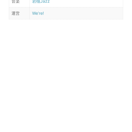
音楽
岩槻Jazz
運営
We’re!