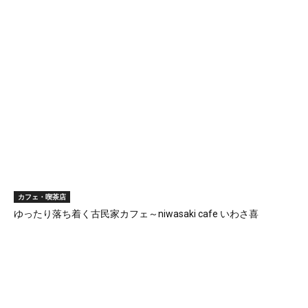
カフェ・喫茶店
ゆったり落ち着く古民家カフェ～niwasaki cafe いわさ喜