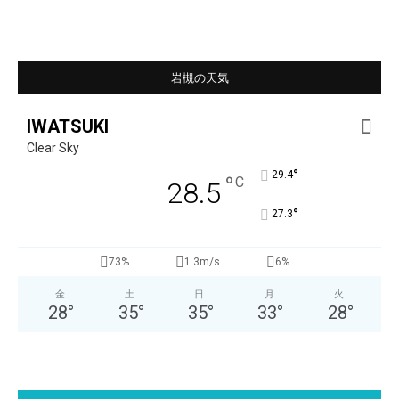
岩槻の天気
IWATSUKI
Clear Sky
°
29.4
°
C
28.5
°
27.3
73%
1.3m/s
6%
金
土
日
月
火
28
°
35
°
35
°
33
°
28
°