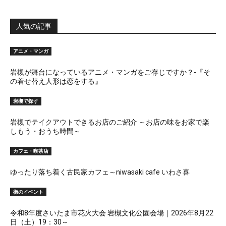
人気の記事
アニメ・マンガ
岩槻が舞台になっているアニメ・マンガをご存じですか？-『そ
の着せ替え人形は恋をする』
岩槻で探す
岩槻でテイクアウトできるお店のご紹介 ～お店の味をお家で楽
しもう・おうち時間～
カフェ・喫茶店
ゆったり落ち着く古民家カフェ～niwasaki cafe いわさ喜
街のイベント
令和8年度さいたま市花火大会 岩槻文化公園会場｜2026年8月22
日（土）19：30～