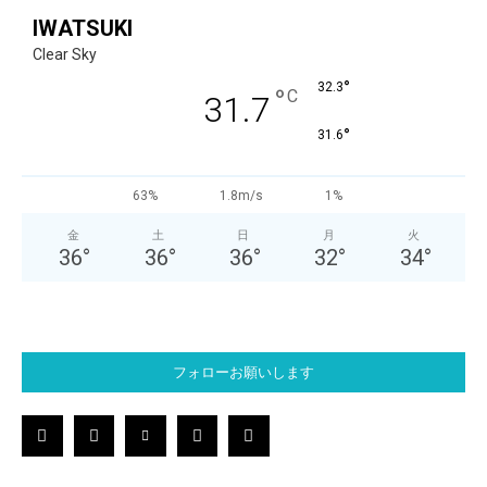
IWATSUKI
Clear Sky
°
32.3
°
C
31.7
°
31.6
63%
1.8m/s
1%
金
土
日
月
火
36
°
36
°
36
°
32
°
34
°
フォローお願いします