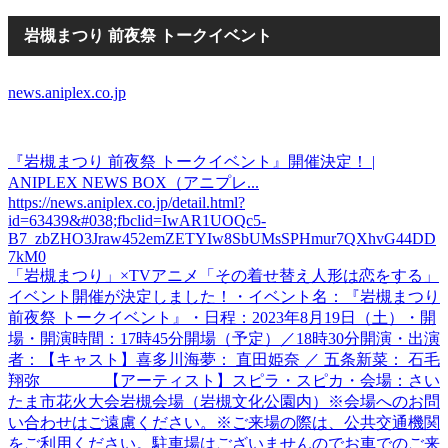
岩槻まつり 前夜祭 トークイベント
news.aniplex.co.jp
『岩槻まつり 前夜祭 トークイベント』開催決定！ |
ANIPLEX NEWS BOX（アニプレ...
https://news.aniplex.co.jp/detail.html?
id=63439&#038;fbclid=IwAR1UOQc5-
B7_zbZHO3Jraw452emZETYIw8SbUMsSPHmur7QXhvG44DD
7kM0
「岩槻まつり」×TVアニメ「その着せ替え人形は恋をする」
イベント開催が決定しました！・イベント名：『岩槻まつり
前夜祭 トークイベント』・日程：2023年8月19日（土）・開
場・開演時間：17時45分開場（予定）／18時30分開演・出演
者：【キャスト】喜多川海夢： 直田姫奈 ／ 五条新菜： 石毛
翔弥 【アーティスト】スピラ・スピカ・会場：さい
たま市花火大会岩槻会場（岩槻文化公園内）※会場へのお問
い合わせはご遠慮ください。※ご来場の際は、公共交通機関
をご利用ください。駐車場はございませんのでお車でのご来