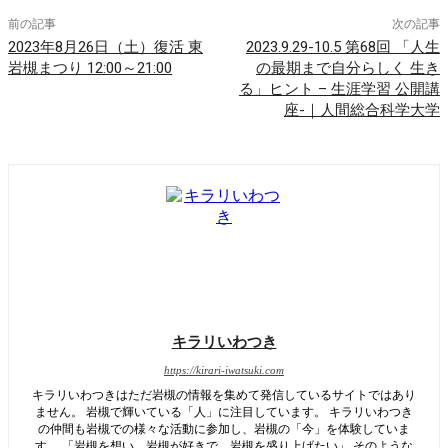
前の記事
次の記事
2023年8月26日（土）復活 東
2023.9.29-10.5 第68回 「人生
岩槻まつり 12:00～21:00
の最期まで自分らしく 生き
る」ヒント – 生涯学習 公開講
座-｜人間総合科学大学
キラリいわつき
https://kirari-iwatsuki.com
キラリいわつきはただ岩槻の情報を集めて発信しているサイトではあり
ません。 岩槻で輝いている「人」に注目しています。 キラリいわつき
の仲間も岩槻での様々な活動に参加し、岩槻の「今」を体験していま
す。 「岩槻を想い、岩槻が好きで、岩槻を盛り上げたい」 そのような