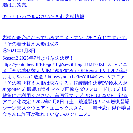
場はご遠慮...
キラリいわつき🌙さいたま市 岩槻情報
岩槻が舞台になっているアニメ・マンガをご存じですか？-
『その着せ替え人形は恋を...
🕒️2021年1月8日
Season2 2025年7月より放送決定！
https://youtu.be/CfFRtGgcYFg?si=GhBapLKt2E03Zb_XTVアニ
メ「その着せ替え人形は恋をする」OP Reveal PV｜2025年7
月よりSeason 2放送！https://youtu.be/izsYIH4o2vwTVアニメ
「その着せ替え人形は恋をする」続編制作決定PV鈴木人形
supported 岩槻聖地巡礼マップ画像をダウンロードして岩槻
散策にご利用ください。高画質マップ PDF（3.25MB）祝☆
アニメ化決定！2022年1月8日（土）放送開始！-1st-岩槻登場
シーン※スクウェア・エニックスさん、「着せ恋」製作委員
会さんに許可が取れていないのでアニメ...