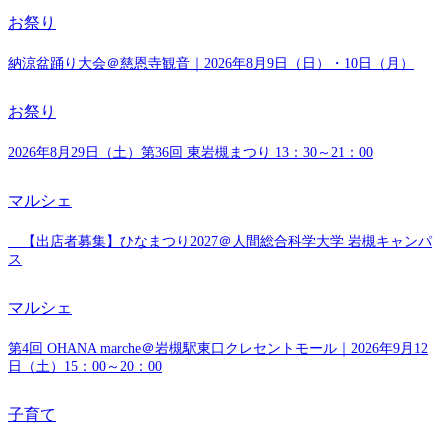
お祭り
納涼盆踊り大会＠慈恩寺観音｜2026年8月9日（日）・10日（月）
お祭り
2026年8月29日（土）第36回 東岩槻まつり 13：30～21：00
マルシェ
【出店者募集】ひなまつり2027＠人間総合科学大学 岩槻キャンパ
ス
マルシェ
第4回 OHANA marche＠岩槻駅東口クレセントモール｜2026年9月12
日（土）15：00～20：00
子育て