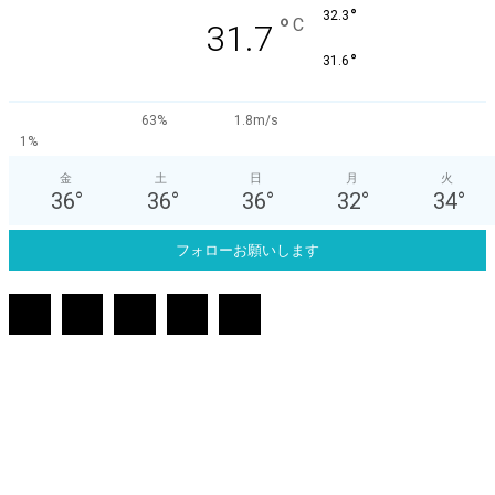
°
32.3
°
C
31.7
°
31.6
63%
1.8m/s
1%
金
土
日
月
火
36
°
36
°
36
°
32
°
34
°
フォローお願いします