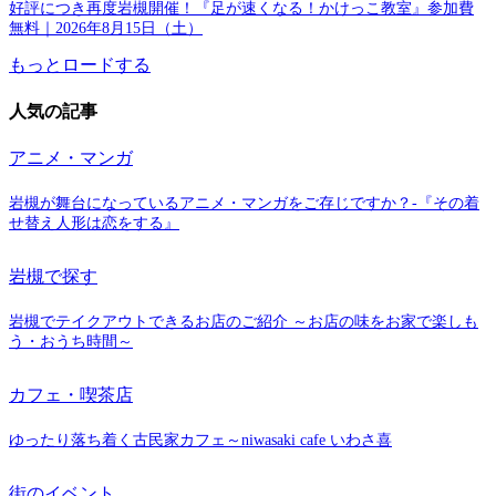
好評につき再度岩槻開催！『足が速くなる！かけっこ教室』参加費
無料｜2026年8月15日（土）
もっとロードする
人気の記事
アニメ・マンガ
岩槻が舞台になっているアニメ・マンガをご存じですか？-『その着
せ替え人形は恋をする』
岩槻で探す
岩槻でテイクアウトできるお店のご紹介 ～お店の味をお家で楽しも
う・おうち時間～
カフェ・喫茶店
ゆったり落ち着く古民家カフェ～niwasaki cafe いわさ喜
街のイベント