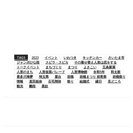
TAGS
2023
イベント
いわつき
キッチンカー
さいたま市
ジャンボひな段
スピラ・スピカ
その着せ替え人形は恋をする
トークイベント
まちづくり
まつり
よさこい
五条新菜
人形のまち
人形仮装パレード
人形博物館
令和5年
和太鼓
喜多川海夢
埼玉県
屋台
岩槻
岩槻まつり 前夜祭
岩槻祭り
情報
直田姫奈
石毛翔弥
祭り
結婚式
縁日
見どころ
観光
雛段
黒奴
Facebook
X
Pinterest
WhatsApp