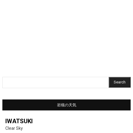
Search
岩槻の天気
IWATSUKI
Clear Sky