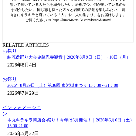
想いで輝いている人たちを紹介したい。岩槻で今、何が動いているのか
を紹介したい。 同じ志を持った方々と岩槻での活動を楽しみたい。 前
向きにキラキラと輝いている「人」や「人の集まり」をお届けします。
ご覧ください ⇒ https://kirari-iwatsuki.com/kirari-history/
RELATED ARTICLES
お祭り
納涼盆踊り大会＠慈恩寺観音｜2026年8月9日（日）・10日（月）
2026年8月4日
お祭り
2026年8月29日（土）第36回 東岩槻まつり 13：30～21：00
2026年7月29日
インフォメーショ
ン
本丸キラキラ商店会-祭り！今年は6月開催！｜2026年6月6日（土）
15:00-21:00
2026年5月22日