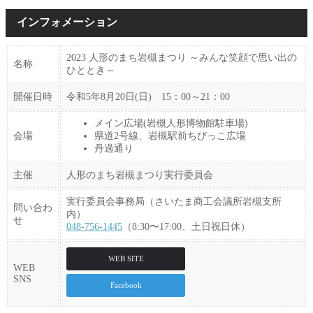
インフォメーション
2023 人形のまち岩槻まつり ～みんな笑顔で思い出の
名称
ひととき～
開催日時
令和5年8月20日(日) 15：00～21：00
メイン広場(岩槻人形博物館駐車場)
会場
県道2号線、岩槻駅前ちびっこ広場
丹過通り
主催
人形のまち岩槻まつり実行委員会
実行委員会事務局（さいたま商工会議所岩槻支所
問い合わ
内）
せ
048-756-1445
（8:30〜17:00、土日祝日休）
WEB SITE
WEB
SNS
Facebook