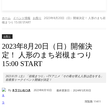
ホーム
イベント情報
お祭り
2023年8月20日（日）開催決定！ 人形のまち岩
槻まつり 15:00 START
お祭り
2023年8月20日（日）開催決
定！ 人形のまち岩槻まつり
15:00 START
2023.8.19（土）「岩槻まつり」×TVアニメ「その着せ替え人形は恋をする」
前夜祭トークイベント開催が決定！
By
キラリいわつき
2023年8月10日
最終更新日：
2024年5月30日
閲覧数
11411
Facebook
X
Pinterest
WhatsApp