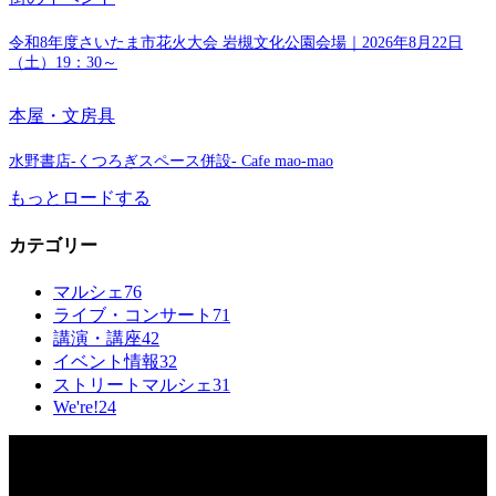
令和8年度さいたま市花火大会 岩槻文化公園会場｜2026年8月22日
（土）19：30～
本屋・文房具
水野書店-くつろぎスペース併設- Cafe mao-mao
もっとロードする
カテゴリー
マルシェ
76
ライブ・コンサート
71
講演・講座
42
イベント情報
32
ストリートマルシェ
31
We're!
24