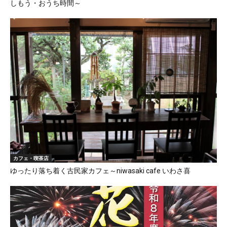
しもう・おうち時間～
カフェ・喫茶店
ゆったり落ち着く古民家カフェ～niwasaki cafe いわさ喜