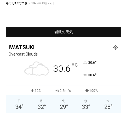
キラリいわつき
-
2022年10月27日
岩槻の天気
IWATSUKI
Overcast Clouds
°
30.6
°
C
30.6
°
30.6
62%
2.2m/s
100%
日
月
火
水
木
34
°
32
°
29
°
33
°
28
°