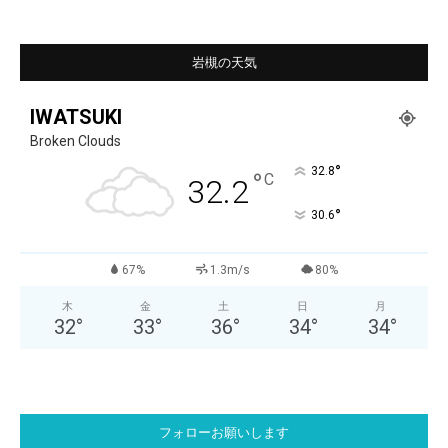
岩槻の天気
IWATSUKI
Broken Clouds
°
32.8
°
C
32.2
°
30.6
67%
1.3m/s
80%
木
金
土
日
月
32
°
33
°
36
°
34
°
34
°
フォローお願いします