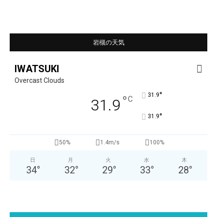
岩槻の天気
IWATSUKI
Overcast Clouds
°
31.9
°
C
31.9
°
31.9
50%
1.4m/s
100%
日
月
火
水
木
34
°
32
°
29
°
33
°
28
°