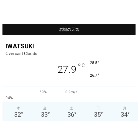
岩槻の天気
IWATSUKI
Overcast Clouds
°
28.8
°
C
27.9
°
26.7
69%
0.9m/s
94%
木
金
土
日
月
32
°
33
°
36
°
35
°
34
°