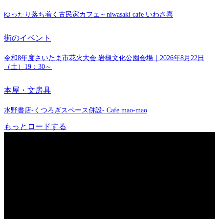
ゆったり落ち着く古民家カフェ～niwasaki cafe いわさ喜
街のイベント
令和8年度さいたま市花火大会 岩槻文化公園会場｜2026年8月22日
（土）19：30～
本屋・文房具
水野書店-くつろぎスペース併設- Cafe mao-mao
もっとロードする