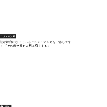
アニメ・マンガ
槻が舞台になっているアニメ・マンガをご存じです
？-『その着せ替え人形は恋をする』
岩槻で探す