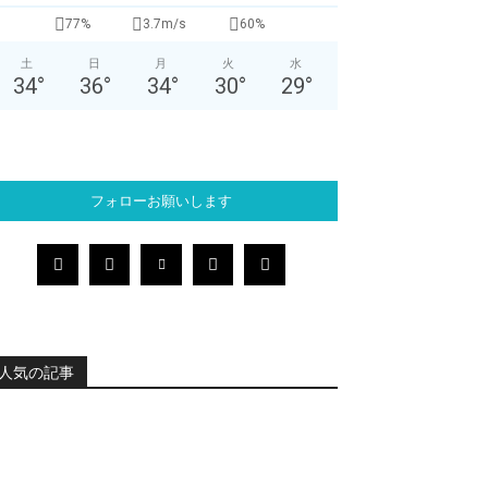
77%
3.7m/s
60%
土
日
月
火
水
34
°
36
°
34
°
30
°
29
°
フォローお願いします
人気の記事