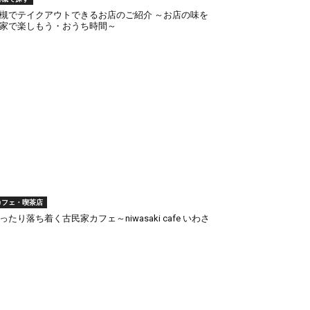
槻でテイクアウトできるお店のご紹介 ～お店の味を
家で楽しもう・おうち時間～
カフェ・喫茶店
ったり落ち着く古民家カフェ～niwasaki cafe いわさ