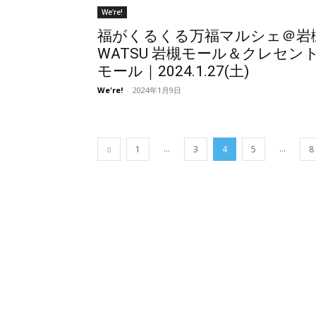
We're!
福がくるくる万福マルシェ＠岩
WATSU 岩槻モール＆クレセン
モール｜2024.1.27(土)
We're!
-
2024年1月9日
...
...
1
3
4
5
8