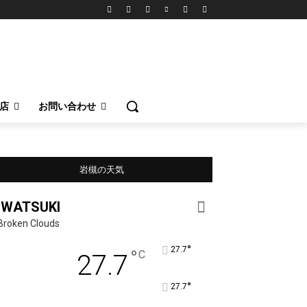
店
お問い合わせ
岩槻の天気
IWATSUKI
Broken Clouds
°
27.7
°
C
27.7
°
27.7