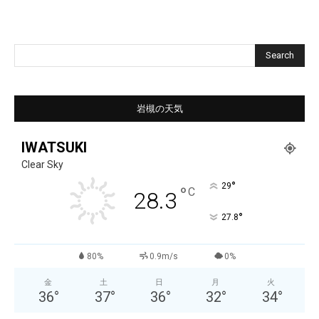
Search
岩槻の天気
IWATSUKI
Clear Sky
°
29
°
C
28.3
°
27.8
80%
0.9m/s
0%
金
土
日
月
火
36
°
37
°
36
°
32
°
34
°