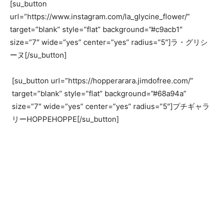
[su_button
url=”https://www.instagram.com/la_glycine_flower/”
target=”blank” style=”flat” background=”#c9acb1″
size=”7″ wide=”yes” center=”yes” radius=”5″]ラ・グリシ
ーヌ[/su_button]
[su_button url=”https://hopperarara.jimdofree.com/”
target=”blank” style=”flat” background=”#68a94a”
size=”7″ wide=”yes” center=”yes” radius=”5″]プチギャラ
リーHOPPEHOPPE[/su_button]