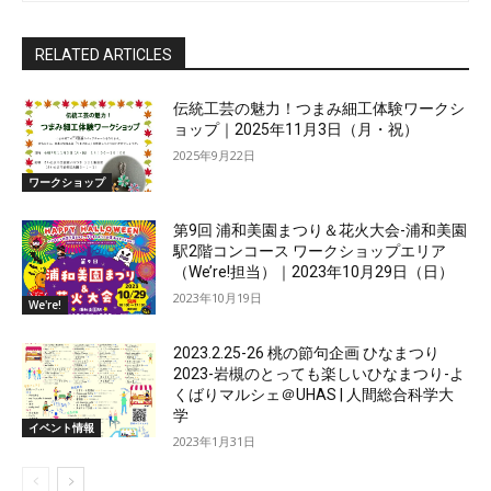
RELATED ARTICLES
伝統工芸の魅力！つまみ細工体験ワークシ
ョップ｜2025年11月3日（月・祝）
2025年9月22日
ワークショップ
第9回 浦和美園まつり＆花火大会-浦和美園
駅2階コンコース ワークショップエリア
（We’re!担当）｜2023年10月29日（日）
2023年10月19日
We're!
2023.2.25-26 桃の節句企画 ひなまつり
2023-岩槻のとっても楽しいひなまつり-よ
くばりマルシェ＠UHAS | 人間総合科学大
学
イベント情報
2023年1月31日