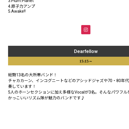
3.PlumːPlanet
4.原子力アンプ
5.Awake!!
Dearfellow
15:15～
総勢13名の大所帯バンド！
チャカカーン、インコグニートなどのアシッドジャズや70・80年
奏しています！
5人のホーンセクションに加え多様なVocalが3名。そんなパワフ
かっこいいリズム隊が魅力のバンドです♪