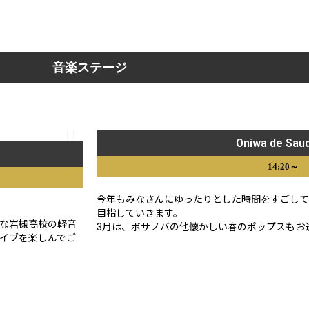
音楽ステージ
Oniwa de Sau
14:20～
今年もみなさんにゆったりとした時間をすごしてい
目指していきます。
な岩槻高校の軽音
3月は、ボサノバの他懐かしい春のポップスもお
イブを楽しんでご