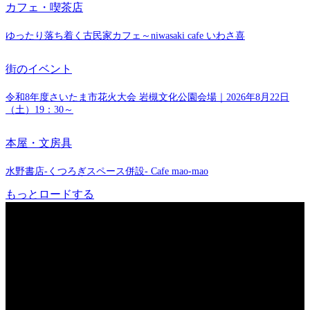
カフェ・喫茶店
ゆったり落ち着く古民家カフェ～niwasaki cafe いわさ喜
街のイベント
令和8年度さいたま市花火大会 岩槻文化公園会場｜2026年8月22日
（土）19：30～
本屋・文房具
水野書店-くつろぎスペース併設- Cafe mao-mao
もっとロードする