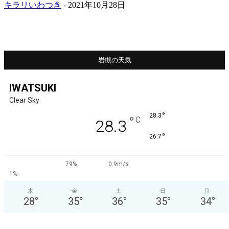
キラリいわつき
-
2021年10月28日
岩槻の天気
IWATSUKI
Clear Sky
°
28.3
°
C
28.3
°
26.7
79%
0.9m/s
1%
木
金
土
日
月
28
°
35
°
36
°
35
°
34
°