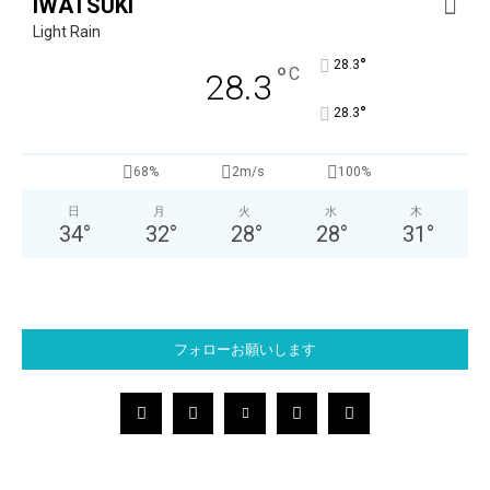
IWATSUKI
Light Rain
°
28.3
°
C
28.3
°
28.3
68%
2m/s
100%
日
月
火
水
木
34
°
32
°
28
°
28
°
31
°
フォローお願いします