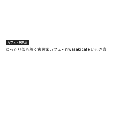
カフェ・喫茶店
ゆったり落ち着く古民家カフェ～niwasaki cafe いわさ喜