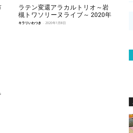
市
ラテン変還アラカルトリオ～岩
槻トワソリーヌライブ～ 2020年
キラリいわつき
-
2020年1月8日
で