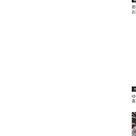
岩
お
ゆ
喜