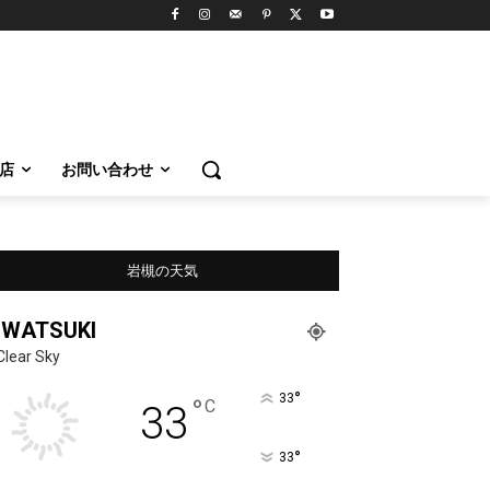
店
お問い合わせ
岩槻の天気
IWATSUKI
Clear Sky
°
33
°
C
33
°
33