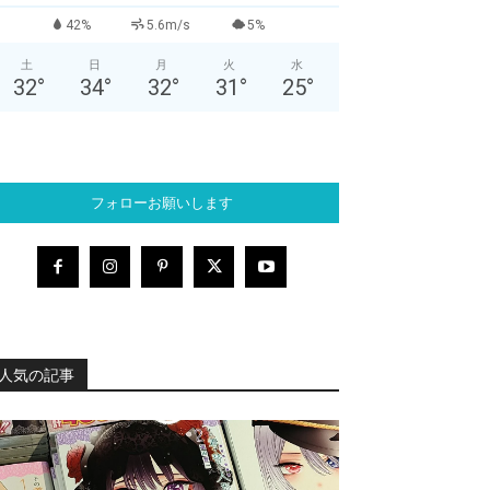
42%
5.6m/s
5%
土
日
月
火
水
32
°
34
°
32
°
31
°
25
°
フォローお願いします
人気の記事