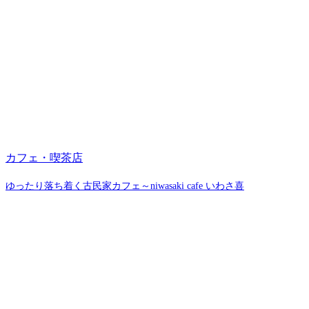
カフェ・喫茶店
ゆったり落ち着く古民家カフェ～niwasaki cafe いわさ喜