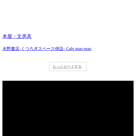
本屋・文房具
水野書店-くつろぎスペース併設- Cafe mao-mao
もっとロードする