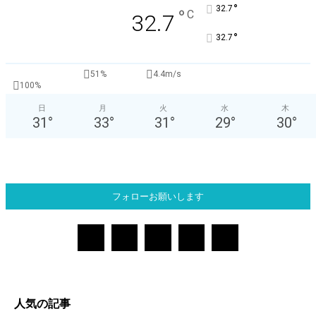
°
32.7
°
C
32.7
°
32.7
51%
4.4m/s
100%
日
月
火
水
木
31
°
33
°
31
°
29
°
30
°
フォローお願いします
人気の記事