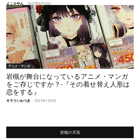
よこ☆やん
-
2023年8月26日
アニメ・マンガ
岩槻が舞台になっているアニメ・マンガ
をご存じですか？-『その着せ替え人形は
恋をする』
キラリいわつき
-
2021年1月8日
岩槻の天気