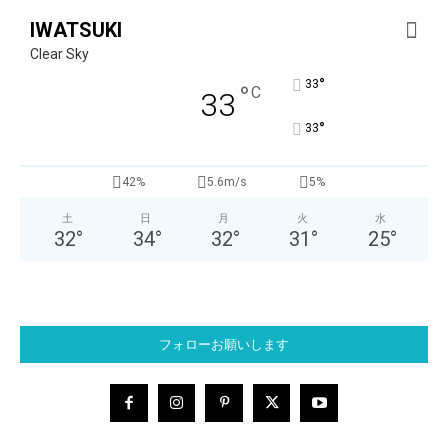
IWATSUKI
Clear Sky
°
33
°
C
33
°
33
42%
5.6m/s
5%
土
日
月
火
水
32
°
34
°
32
°
31
°
25
°
フォローお願いします