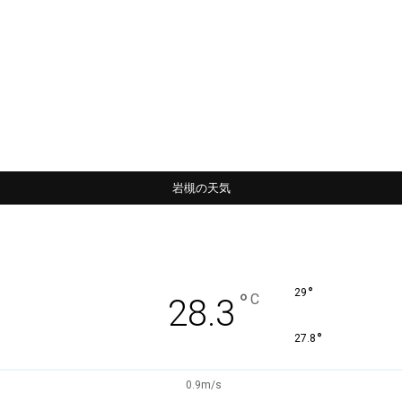
岩槻の天気
°
29
°
C
28.3
°
27.8
0.9m/s