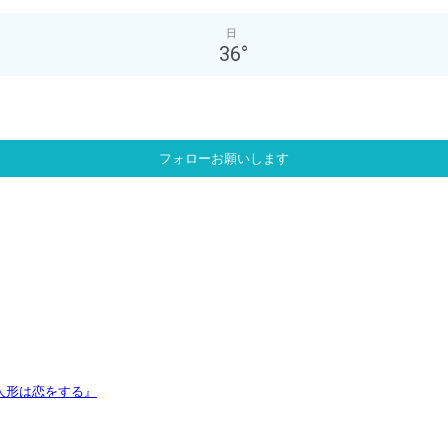
日
36
°
フォローお願いします
人形は恋をする』