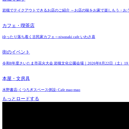
岩槻でテイクアウトできるお店のご紹介 ～お店の味をお家で楽しもう・お
カフェ・喫茶店
ゆったり落ち着く古民家カフェ～niwasaki cafe いわさ喜
街のイベント
令和8年度さいたま市花火大会 岩槻文化公園会場｜2026年8月22日（土）19
本屋・文房具
水野書店-くつろぎスペース併設- Cafe mao-mao
もっとロードする