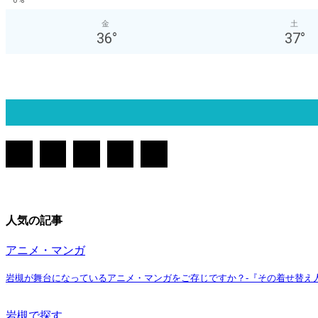
0%
金
土
36
°
37
°
人気の記事
アニメ・マンガ
岩槻が舞台になっているアニメ・マンガをご存じですか？-『その着せ替え
岩槻で探す