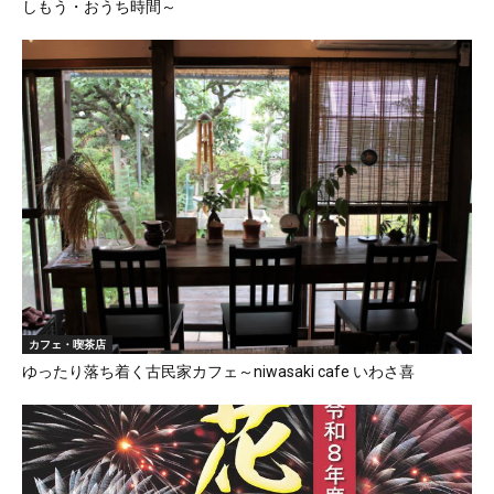
しもう・おうち時間～
カフェ・喫茶店
ゆったり落ち着く古民家カフェ～niwasaki cafe いわさ喜