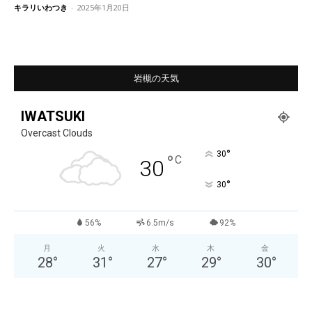
キラリいわつき
-
2025年1月20日
岩槻の天気
IWATSUKI
Overcast Clouds
°
30
°
C
30
°
30
56%
6.5m/s
92%
月
火
水
木
金
28
°
31
°
27
°
29
°
30
°