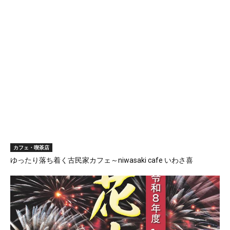
カフェ・喫茶店
ゆったり落ち着く古民家カフェ～niwasaki cafe いわさ喜