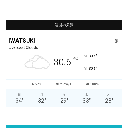
岩槻の天気
IWATSUKI
Overcast Clouds
°
30.6
°
C
30.6
°
30.6
62%
2.2m/s
100%
日
月
火
水
木
34
°
32
°
29
°
33
°
28
°