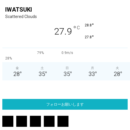
IWATSUKI
Scattered Clouds
°
28.8
°
C
27.9
°
27.8
79%
0.9m/s
28%
金
土
日
月
火
28
°
35
°
35
°
33
°
28
°
フォローお願いします