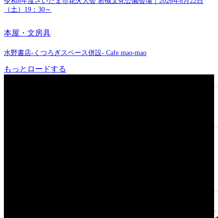
令和8年度さいたま市花火大会 岩槻文化公園会場｜2026年8月22日
（土）19：30～
本屋・文房具
水野書店-くつろぎスペース併設- Cafe mao-mao
もっとロードする