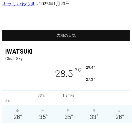
キラリいわつき
-
2025年1月20日
岩槻の天気
IWATSUKI
Clear Sky
°
29.4
°
C
28.5
°
27.3
73%
1.3m/s
6%
金
土
日
月
火
28
°
35
°
35
°
33
°
28
°