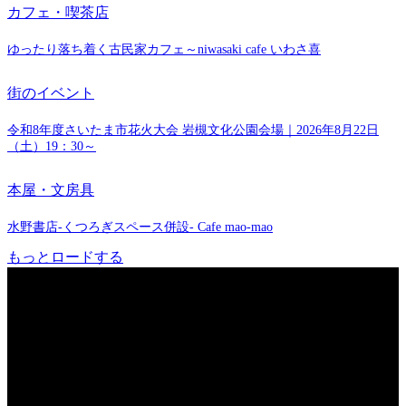
カフェ・喫茶店
ゆったり落ち着く古民家カフェ～niwasaki cafe いわさ喜
街のイベント
令和8年度さいたま市花火大会 岩槻文化公園会場｜2026年8月22日
（土）19：30～
本屋・文房具
水野書店-くつろぎスペース併設- Cafe mao-mao
もっとロードする