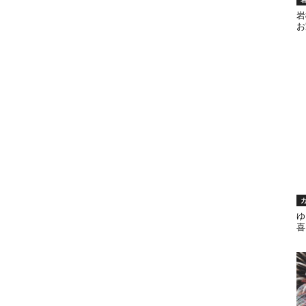
岩
お
ゆ
喜