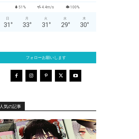
51%
4.4m/s
100%
日
月
火
水
木
31
°
33
°
31
°
29
°
30
°
フォローお願いします
人気の記事