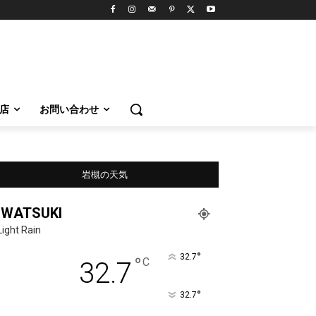
店
お問い合わせ
岩槻の天気
IWATSUKI
Light Rain
°
32.7
°
C
32.7
°
32.7