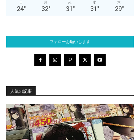
日
月
火
水
木
24
°
32
°
31
°
31
°
29
°
フォローお願いします
人気の記事