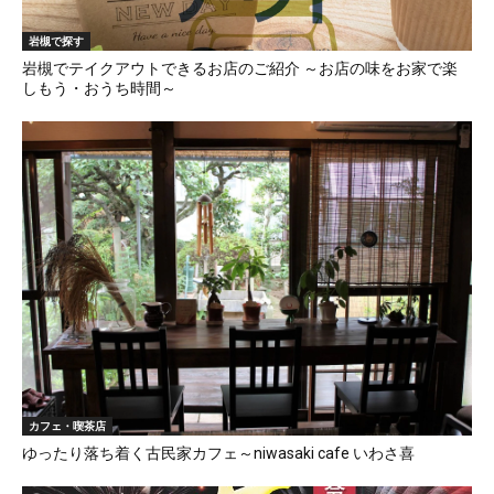
岩槻で探す
岩槻でテイクアウトできるお店のご紹介 ～お店の味をお家で楽
しもう・おうち時間～
カフェ・喫茶店
ゆったり落ち着く古民家カフェ～niwasaki cafe いわさ喜