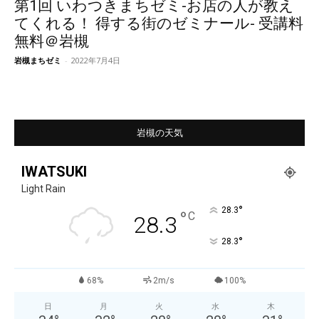
第1回 いわつきまちゼミ-お店の人が教え
てくれる！ 得する街のゼミナール- 受講料
無料＠岩槻
岩槻まちゼミ
-
2022年7月4日
岩槻の天気
IWATSUKI
Light Rain
°
28.3
°
C
28.3
°
28.3
68%
2m/s
100%
日
月
火
水
木