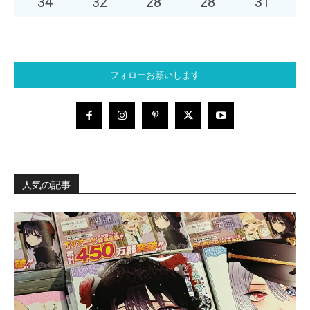
34
°
32
°
28
°
28
°
31
°
フォローお願いします
人気の記事