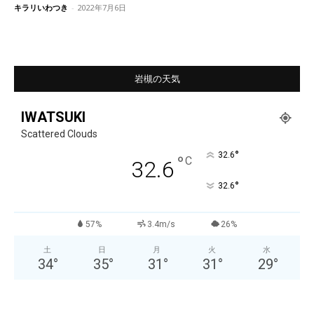
キラリいわつき
-
2022年7月6日
岩槻の天気
IWATSUKI
Scattered Clouds
°
32.6
°
C
32.6
°
32.6
57%
3.4m/s
26%
土
日
月
火
水
34
°
35
°
31
°
31
°
29
°