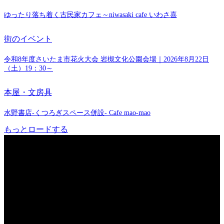
ゆったり落ち着く古民家カフェ～niwasaki cafe いわさ喜
街のイベント
令和8年度さいたま市花火大会 岩槻文化公園会場｜2026年8月22日
（土）19：30～
本屋・文房具
水野書店-くつろぎスペース併設- Cafe mao-mao
もっとロードする