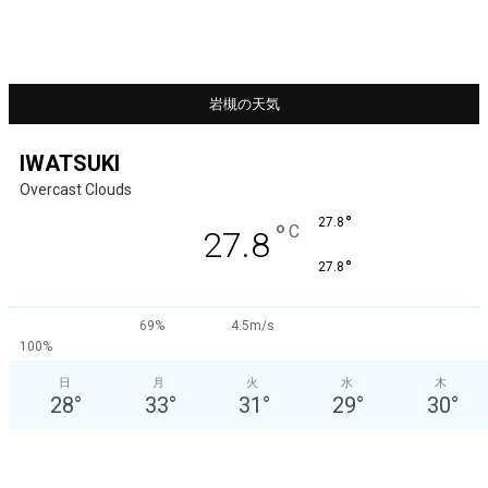
岩槻の天気
IWATSUKI
Overcast Clouds
°
27.8
°
C
27.8
°
27.8
69%
4.5m/s
100%
日
月
火
水
木
28
°
33
°
31
°
29
°
30
°