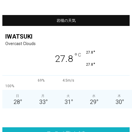
岩槻の天気
IWATSUKI
Overcast Clouds
°
27.8
°
C
27.8
°
27.8
69%
4.5m/s
100%
日
月
火
水
木
28
°
33
°
31
°
29
°
30
°