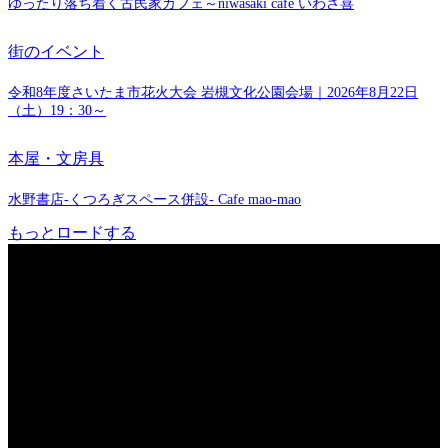
ゆったり落ち着く古民家カフェ～niwasaki cafe いわさ喜
街のイベント
令和8年度さいたま市花火大会 岩槻文化公園会場｜2026年8月22日
（土）19：30～
本屋・文房具
水野書店-くつろぎスペース併設- Cafe mao-mao
もっとロードする