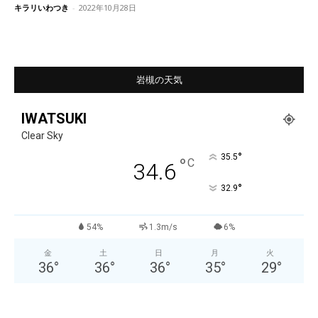
キラリいわつき
-
2022年10月28日
岩槻の天気
IWATSUKI
Clear Sky
°
35.5
°
C
34.6
°
32.9
54%
1.3m/s
6%
金
土
日
月
火
36
°
36
°
36
°
35
°
29
°