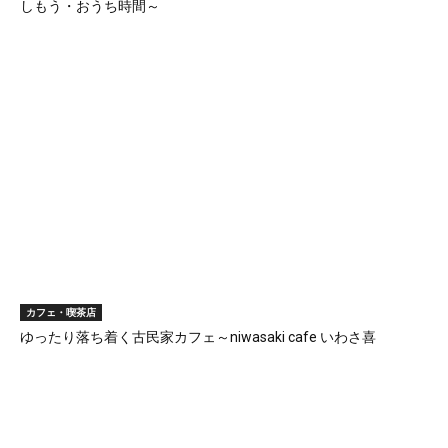
しもう・おうち時間～
カフェ・喫茶店
ゆったり落ち着く古民家カフェ～niwasaki cafe いわさ喜