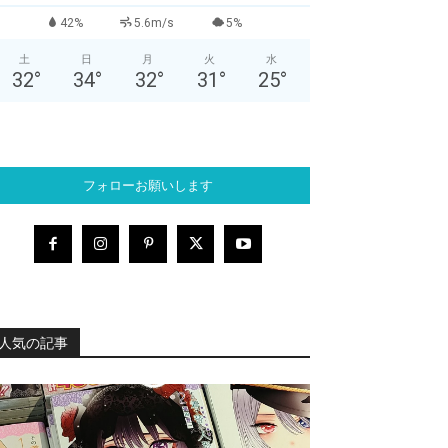
42%
5.6m/s
5%
土
日
月
火
水
32
°
34
°
32
°
31
°
25
°
フォローお願いします
人気の記事