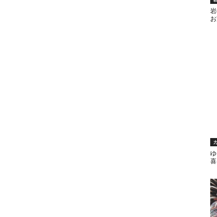
岩
お
ゆ
喜