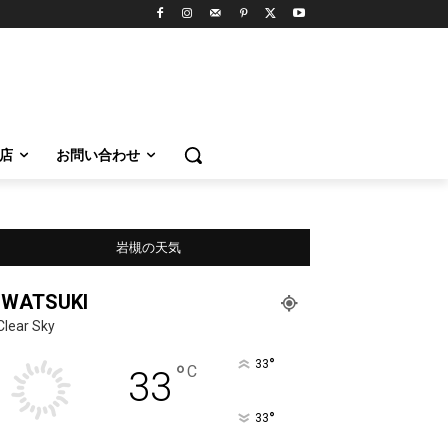
店
お問い合わせ
岩槻の天気
IWATSUKI
Clear Sky
°
33
°
C
33
°
33