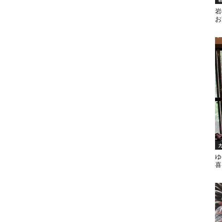
岩
お
ゆ
喜