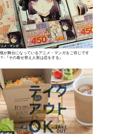
アニメ・マンガ
槻が舞台になっているアニメ・マンガをご存じです
？-『その着せ替え人形は恋をする』
岩槻で探す