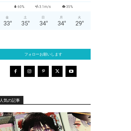
60%
3.1m/s
35%
金
土
日
月
火
33
°
35
°
34
°
34
°
29
°
フォローお願いします
人気の記事