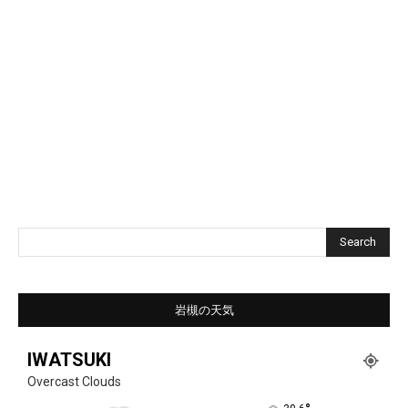
Search
岩槻の天気
IWATSUKI
Overcast Clouds