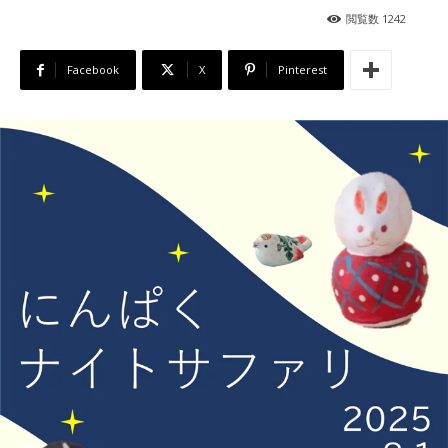
閲覧数
1242
Facebook
X
Pinterest