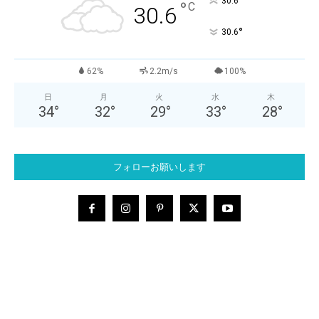
°
30.6
°
C
30.6
°
30.6
62%
2.2m/s
100%
日
月
火
水
木
34
°
32
°
29
°
33
°
28
°
フォローお願いします