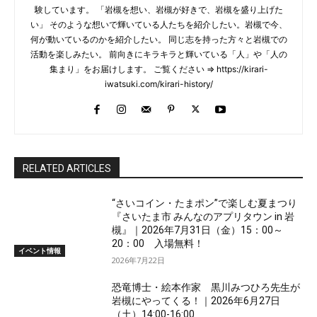
験しています。 「岩槻を想い、岩槻が好きで、岩槻を盛り上げた
い」 そのような想いで輝いている人たちを紹介したい。岩槻で今、
何が動いているのかを紹介したい。 同じ志を持った方々と岩槻での
活動を楽しみたい。 前向きにキラキラと輝いている「人」や「人の
集まり」をお届けします。 ご覧ください ⇒ https://kirari-
iwatsuki.com/kirari-history/
RELATED ARTICLES
“さいコイン・たまポン”で楽しむ夏まつり
『さいたま市 みんなのアプリタウン in 岩
槻』｜2026年7月31日（金）15：00～
20：00 入場無料！
イベント情報
2026年7月22日
恐竜博士・絵本作家 黒川みつひろ先生が
岩槻にやってくる！｜2026年6月27日
（土）14:00-16:00