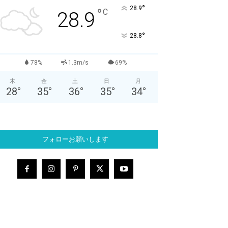
°
28.9
°
C
28.9
°
28.8
78%
1.3m/s
69%
木
金
土
日
月
28
°
35
°
36
°
35
°
34
°
フォローお願いします