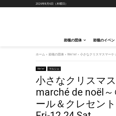
2026年8月6日（木曜日）
岩槻の団体
岩槻のイベン
ホーム
岩槻の団体
We're!
小さなクリスマスマーケット～Le
We're!
マルシェ
小さなクリスマスマー
marché de no
ール＆クレセントモー
Fri-12.24 Sat