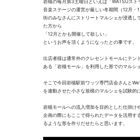
岩槻の毎月第3土曜日といえば「WATSUス
音楽ステージの運営が厳しい冬期間（12月・
街のみなさんにストリートマルシェが浸透して
た方から
「12月とかも開催して欲しい」
というお声を頂くようになったとの事です。
出店者様は通常外のクレセントモールにテント
ある「岩槻モール」を利用した形でのマルシ
そこで今回岩槻駅前ワッツ専門店会さんとWeʼ
を連動させた小さな規模のマルシェを試験的
岩槻モールへの流入増加を目的とした仕掛け
企画の際にもここで得られたデータを活用する
るような形を作りだせたらと思います。