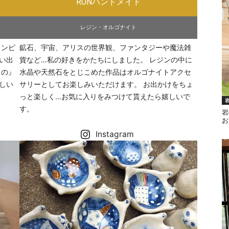
RUNハンドメイド
レジン・オルゴナイト
ワンピ
鉱石、宇宙、アリスの世界観、ファンタジーや魔法雑
い出
貨など…私の好きをかたちにしました。 レジンの中に
もの』
水晶や天然石をとじこめた作品はオルゴナイトアクセ
しい
サリーとしてお楽しみいただけます。 お出かけをちょ
っと楽しく…お気に入りをみつけて貰えたら嬉しいで
す。
岩
お
Instagram